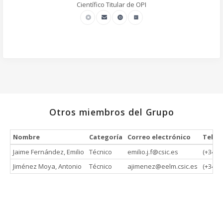
Científico Titular de OPI
Otros miembros del Grupo
Nombre
Categoría
Correo electrónico
Teléf
Jaime Fernández, Emilio
Técnico
emilio.j.f@csic.es
(+34) 
Jiménez Moya, Antonio
Técnico
ajimenez@eelm.csic.es
(+34) 