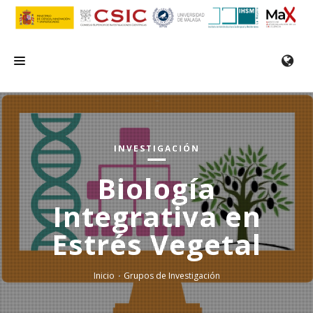
INICIO
EL IHSM
INVESTIGACIÓN
INVESTIGACIÓN
Biología
SERVICIOS
Integrativa en
FORMACIÓN/SEMINARIOS
Estrés Vegetal
EMPLEO
COMUNICACIÓN
Inicio
Grupos de Investigación
CONTACTO