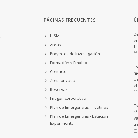
PÁGINAS FRECUENTES
Ú
De
IHSM
en
Áreas
fe
Proyectos de Investigación
Formación y Empleo
Fr
Contacto
me
cl
Zona privada
el
Reservas
Imagen corporativa
Es
Plan de Emergencias - Teatinos
rá
Plan de Emergencias - Estación
va
Experimental
tr