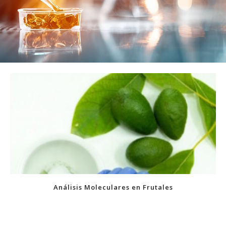
{
} {
} {
} {
} {
} {
} {
} {
} {
} {
} {
} {
}
Análisis Moleculares en Frutales