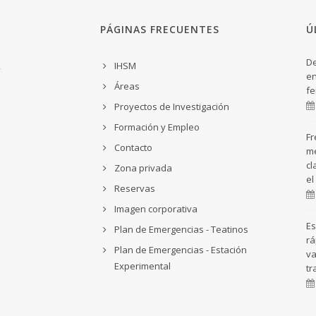
PÁGINAS FRECUENTES
Ú
De
IHSM
en
Áreas
fe
Proyectos de Investigación
Formación y Empleo
Fr
Contacto
me
cl
Zona privada
el
Reservas
Imagen corporativa
Es
Plan de Emergencias - Teatinos
rá
Plan de Emergencias - Estación
va
Experimental
tr