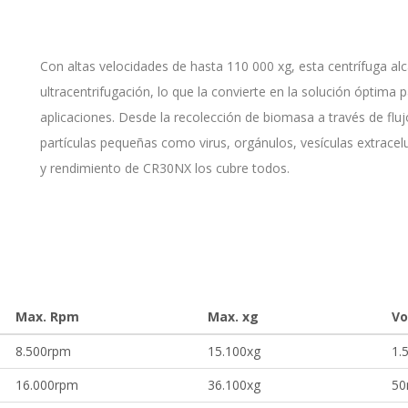
Con altas velocidades de hasta 110 000 xg, esta centrífuga al
ultracentrifugación, lo que la convierte en la solución óptima
aplicaciones. Desde la recolección de biomasa a través de flu
partículas pequeñas como virus, orgánulos, vesículas extracelul
y rendimiento de CR30NX los cubre todos.
Max. Rpm
Max. xg
Vo
8.500rpm
15.100xg
1.
16.000rpm
36.100xg
5