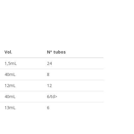
Vol.
Nº tubos
1,5mL
24
40mL
8
12mL
12
40mL
6/td>
13mL
6