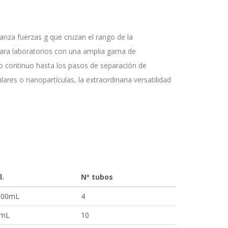
canza fuerzas g que cruzan el rango de la
 para laboratorios con una amplia gama de
jo continuo hasta los pasos de separación de
ares o nanopartículas, la extraordinaria versatilidad
l.
Nº tubos
500mL
4
0mL
10