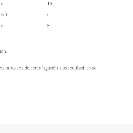
5mL
10
0mL
6
0mL
8
ión.
los procesos de centrifugación. Los reutilizables se