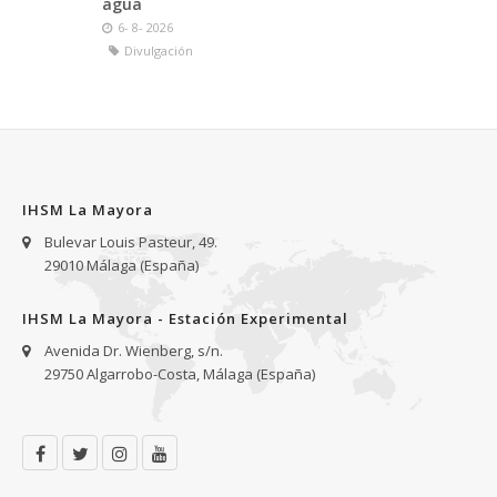
agua
and induction of the first mitotic divisions. Despite
6- 8- 2026
Divulgación
innovations introduced over several decades, the
protoplasts of many species already show division
latency at this stage of culture. Therefore, factors that
support the proper development of protoplasts at
early stages of culture in selected crop species will be
IHSM La Mayora
presented.
Bulevar Louis Pasteur, 49.
29010 Málaga (España)
IHSM La Mayora - Estación Experimental
Avenida Dr. Wienberg, s/n.
29750 Algarrobo-Costa, Málaga (España)