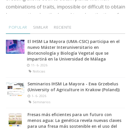
combinations of traits, impossible or difficult to obtain
by conventional methods, and to reduce the time of
obtaining initial materials for breeding. Protoplasts,
POPULAR
SIMILAR
RECIENTE
deprived of the natural protective barrier that is the
cell wall, are extremely sensitive to a variety of stress
El IHSM La Mayora (UMA-CSIC) participa en el
nuevo Máster Interuniversitario en
factors that are part of the culture itself (medium,
Biotecnología y Biología Vegetal que se
temperature, light conditions), which often leads to
impartirá en la Universidad de Málaga
cell death or inhibition of mitotic divisions. For this
11- 6- 2026
Noticias
reason, obtaining and running protoplast cultures is
very difficult and inefficient in a number of species,
Seminarios IHSM La Mayora - Ewa Grzebelus
making it difficult or even impossible to use in both
(University of Agriculture in Krakow (Poland))
1- 6- 2026
basic research and plant breeding. The prerequisite
Seminarios
for conducting protoplast cultures is to obtain them
from biological material in large numbers and in good
Fresas más eficientes para un futuro con
menos agua: La genética revela nuevas claves
physiological condition. A critical moment of any
para una fresa más sostenible en el uso del
protoplast culture is the reconstitution of the cell wall