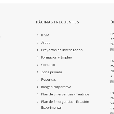
PÁGINAS FRECUENTES
Ú
De
IHSM
en
Áreas
fe
Proyectos de Investigación
Formación y Empleo
Fr
Contacto
me
cl
Zona privada
el
Reservas
Imagen corporativa
Es
Plan de Emergencias - Teatinos
rá
Plan de Emergencias - Estación
va
Experimental
tr