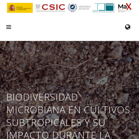
INICIO
EL IHSM
INVESTIGACIÓN
SERVICIOS
BIODIVERSIDAD
FORMACIÓN/SEMINARIOS
MICROBIANA EN CULTIVOS
EMPLEO
SUBTROPICALES Y SU
COMUNICACIÓN
IMPACTO DURANTE LA
CONTACTO