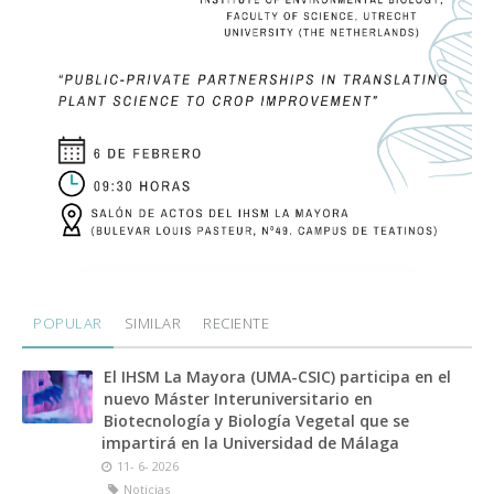
POPULAR
SIMILAR
RECIENTE
Seminarios IHSM La
El IHSM La Mayora (UMA-CSIC) participa en el
nuevo Máster Interuniversitario en
Mayora - Guido van
Biotecnología y Biología Vegetal que se
den Ackerveken
impartirá en la Universidad de Málaga
11- 6- 2026
Noticias