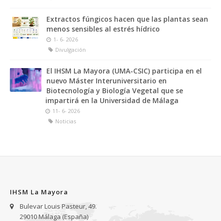
(Institute of
Environmental
Extractos fúngicos hacen que las plantas sean
menos sensibles al estrés hídrico
Biology, Faculty of
1- 6- 2026
Divulgación
Science, Utrecht
University. The
El IHSM La Mayora (UMA-CSIC) participa en el
nuevo Máster Interuniversitario en
Netherlands)
Biotecnología y Biología Vegetal que se
impartirá en la Universidad de Málaga
11- 6- 2026
30- 1- 2026
Seminarios IHSM La Mayora
Noticias
Seminarios
IHSM La Mayora
Bulevar Louis Pasteur, 49.
29010 Málaga (España)