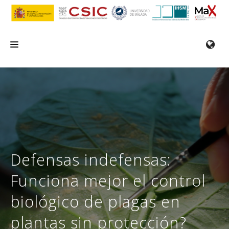
INICIO
EL IHSM
INVESTIGACIÓN
SERVICIOS
Defensas indefensas:
FORMACIÓN/SEMINARIOS
Funciona mejor el control
EMPLEO
biológico de plagas en
COMUNICACIÓN
plantas sin protección?
CONTACTO