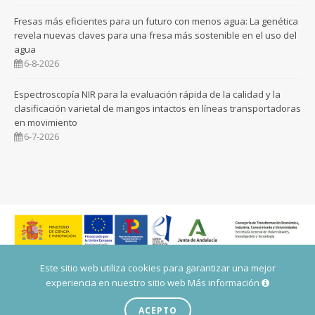
Fresas más eficientes para un futuro con menos agua: La genética
revela nuevas claves para una fresa más sostenible en el uso del
agua
6-8-2026
Espectroscopía NIR para la evaluación rápida de la calidad y la
clasificación varietal de mangos intactos en líneas transportadoras
en movimiento
6-7-2026
Este sitio web utiliza cookies para garantizar una mejor
experiencia en nuestro sitio web
Más información
© 2026 IHSM - TODOS LOS DERECHOS RESERVADOS. -
DESARROLLADO
POR SOMBRADOBLE
ACEPTO