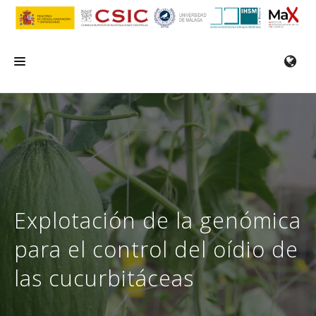
INICIO
EL IHSM
INVESTIGACIÓN
SERVICIOS
Explotación de la genómica
FORMACIÓN/SEMINARIOS
para el control del oídio de
EMPLEO
las cucurbitáceas
COMUNICACIÓN
CONTACTO