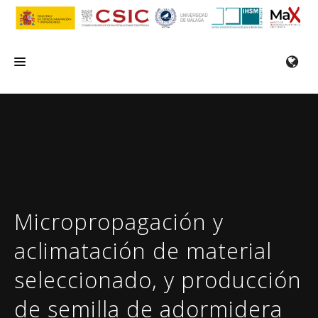
INICIO
EL IHSM
INVESTIGACIÓN
SERVICIOS
Micropropagación y
FORMACIÓN/SEMINARIOS
aclimatación de material
EMPLEO
seleccionado, y producción
COMUNICACIÓN
de semilla de adormidera
CONTACTO