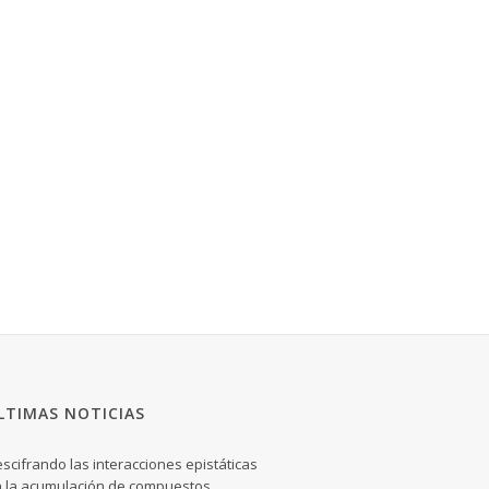
LTIMAS NOTICIAS
scifrando las interacciones epistáticas
 la acumulación de compuestos