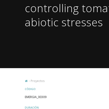
controlling tomat
abiotic stresses
Proyectos
CÓDIGO:
EMERGIA_00309
DURACIÓN: