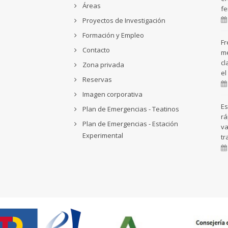
Áreas
fe
Proyectos de Investigación
Formación y Empleo
Fr
Contacto
me
cl
Zona privada
el
Reservas
Imagen corporativa
Es
Plan de Emergencias - Teatinos
rá
Plan de Emergencias - Estación
va
Experimental
tr