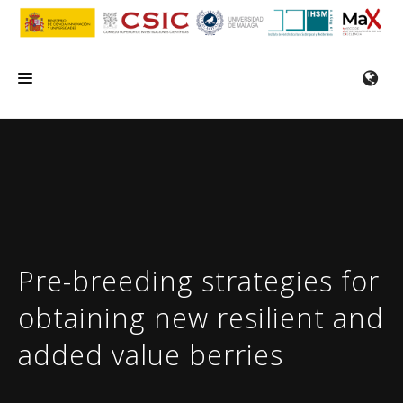
INICIO
EL IHSM
INVESTIGACIÓN
SERVICIOS
Pre-breeding strategies for
FORMACIÓN/SEMINARIOS
obtaining new resilient and
EMPLEO
added value berries
COMUNICACIÓN
CONTACTO