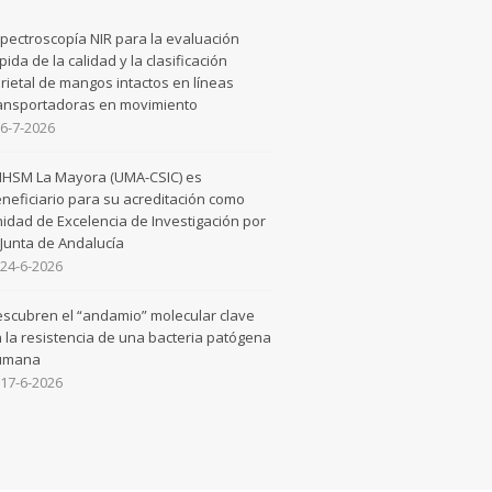
pectroscopía NIR para la evaluación
pida de la calidad y la clasificación
rietal de mangos intactos en líneas
ansportadoras en movimiento
6-7-2026
 IHSM La Mayora (UMA-CSIC) es
neficiario para su acreditación como
idad de Excelencia de Investigación por
 Junta de Andalucía
24-6-2026
scubren el “andamio” molecular clave
 la resistencia de una bacteria patógena
umana
17-6-2026