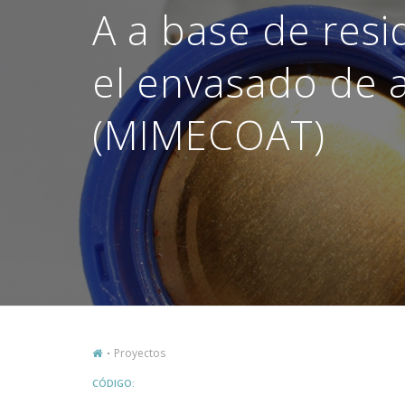
A a base de res
el envasado de 
(MIMECOAT)
Proyectos
CÓDIGO: