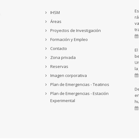
Es
IHSM
rá
Áreas
va
tr
Proyectos de Investigación
Formación y Empleo
Contacto
El
be
Zona privada
Un
Reservas
la
Imagen corporativa
Plan de Emergencias - Teatinos
De
Plan de Emergencias - Estación
en
Experimental
h