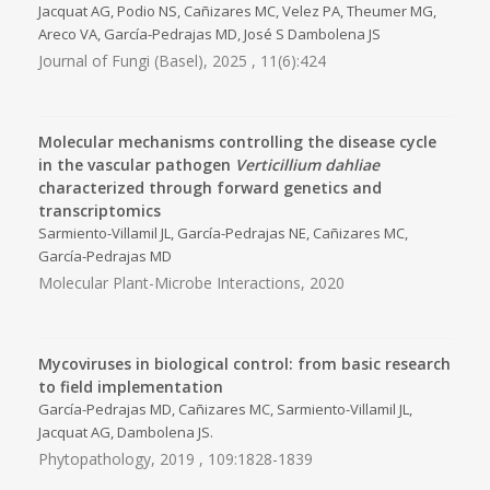
Jacquat AG, Podio NS, Cañizares MC, Velez PA, Theumer MG,
Areco VA, García-Pedrajas MD, José S Dambolena JS
Journal of Fungi (Basel), 2025 , 11(6):424
Molecular mechanisms controlling the disease cycle
in the vascular pathogen
Verticillium dahliae
characterized through forward genetics and
transcriptomics
Sarmiento-Villamil JL, García-Pedrajas NE, Cañizares MC,
García-Pedrajas MD
Molecular Plant-Microbe Interactions, 2020
Mycoviruses in biological control: from basic research
to field implementation
García-Pedrajas MD, Cañizares MC, Sarmiento-Villamil JL,
Jacquat AG, Dambolena JS.
Phytopathology, 2019 , 109:1828-1839