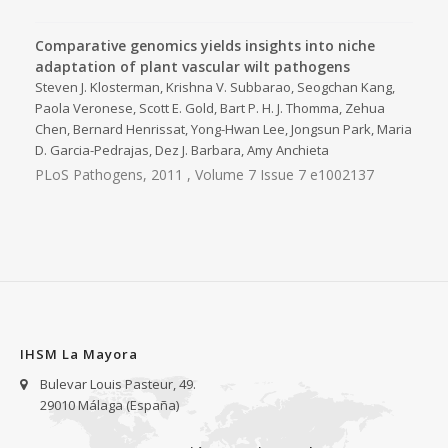
Comparative genomics yields insights into niche
adaptation of plant vascular wilt pathogens
Steven J. Klosterman, Krishna V. Subbarao, Seogchan Kang,
Paola Veronese, Scott E. Gold, Bart P. H. J. Thomma, Zehua
Chen, Bernard Henrissat, Yong-Hwan Lee, Jongsun Park, Maria
D. Garcia-Pedrajas, Dez J. Barbara, Amy Anchieta
PLoS Pathogens, 2011 , Volume 7 Issue 7 e1002137
IHSM La Mayora
Bulevar Louis Pasteur, 49.
29010 Málaga (España)