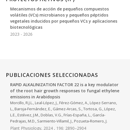
Mecanismos de acción de pequeños compuestos
volátiles (VCs) microbianos y pequeños péptidos
vegetales inducidos por pequeños VCs y aplicaciones
biotecnológicas
2023 - 2026
PUBLICACIONES SELECCIONADAS
RAPID ALKALINIZATION FACTOR 22 is a key modulator
of the root hair growth responses to fungal ethylene
emissions in Arabidopsis
Morcillo, R.J.L., Leal-López, J., Férez-Gómez, A., López-Serrano,
L., Baroja-Fernández, E., Gámez-Arcas, S., Tortosa, G., López,
L.E., Estévez, J.M., Doblas, V.G., Frías-España, L., García-
Pedrajas, M.D., Sarmiento-Villamil, J., Pozueta-Romero, J.
Plant Physiology, 2024 , 196: 2890–2904