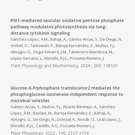
PGI1-mediated vascular oxidative pentose phosphate
pathway modulates photosynthesis via long-
distance cytokinin signaling
Sánchez-López, A.M., Bahaji, A., Gámez-Arcas, S., De Diego, N.,
Vrobel, O., Tarkowski, P., Baroja-Fernández, E., Muñoz, F.J.,
Almagro, G., Segui-Simarro, J.M., Tabernero-Mendoza, M.,
López-Serrano, L., Morcillo, R.J.L., Pozueta-Romero, J.
Plant Physiology and Biochemistry, 2024 , 209: 108520
Glucose-6-P/phosphate translocator2 mediates the
phosphoglucose-isomerase-independent response to
microbial volatiles
Gámez-Arcas, S., Muñoz, F.J., Ricarte-Bermejo, A., Sánchez-
López, Á.M., Baslam, M., Baroja-Fernández, E., Bahaji, A.,
Almagro, G., De Diego, N., Dolezal, K., Novák, O., Leal-López, J.,
Morcillo, R.J.L., Castillo, A.G., Pozueta-Romero, J.
Plant Physiology, 2022 , 190: 2137-2154