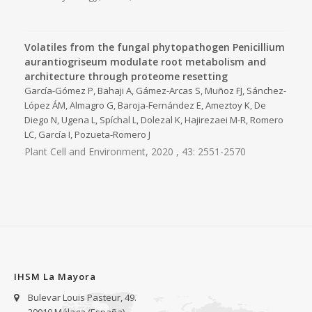
Volatiles from the fungal phytopathogen Penicillium
aurantiogriseum modulate root metabolism and
architecture through proteome resetting
García-Gómez P, Bahaji A, Gámez-Arcas S, Muñoz FJ, Sánchez-
López ÁM, Almagro G, Baroja-Fernández E, Ameztoy K, De
Diego N, Ugena L, Spíchal L, Dolezal K, Hajirezaei M-R, Romero
LC, García I, Pozueta-Romero J
Plant Cell and Environment, 2020 , 43: 2551-2570
IHSM La Mayora
Bulevar Louis Pasteur, 49.