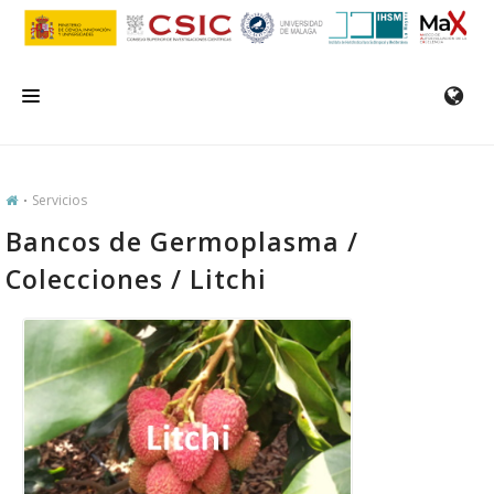
INICIO
Servicios
EL IHSM
Bancos de Germoplasma /
INVESTIGACIÓN
Colecciones / Litchi
SERVICIOS
FORMACIÓN/SEMINARIOS
EMPLEO
COMUNICACIÓN
CONTACTO