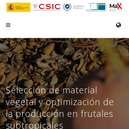
INICIO
EL IHSM
INVESTIGACIÓN
SERVICIOS
Selección de material
FORMACIÓN/SEMINARIOS
vegetal y optimización de
EMPLEO
la producción en frutales
COMUNICACIÓN
subtropicales
CONTACTO