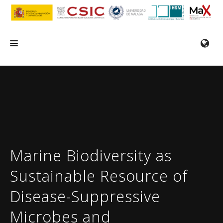
INICIO
EL IHSM
INVESTIGACIÓN
SERVICIOS
Marine Biodiversity as
FORMACIÓN/SEMINARIOS
Sustainable Resource of
EMPLEO
Disease-Suppressive
COMUNICACIÓN
Microbes and
CONTACTO