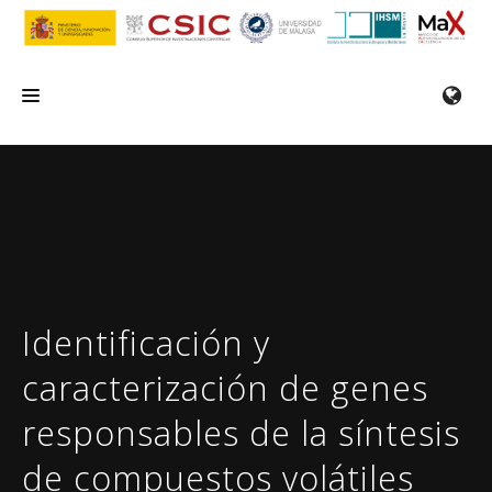
INICIO
EL IHSM
INVESTIGACIÓN
SERVICIOS
Identificación y
FORMACIÓN/SEMINARIOS
caracterización de genes
EMPLEO
responsables de la síntesis
COMUNICACIÓN
de compuestos volátiles
CONTACTO