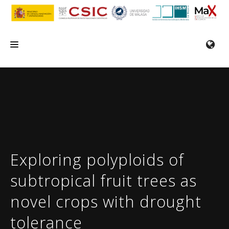
INICIO
EL IHSM
INVESTIGACIÓN
SERVICIOS
Exploring polyploids of
FORMACIÓN/SEMINARIOS
subtropical fruit trees as
EMPLEO
novel crops with drought
COMUNICACIÓN
tolerance
CONTACTO