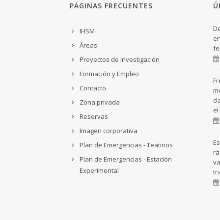
PÁGINAS FRECUENTES
Ú
De
IHSM
en
Áreas
fe
Proyectos de Investigación
Formación y Empleo
Fr
Contacto
me
cl
Zona privada
el
Reservas
Imagen corporativa
Es
Plan de Emergencias - Teatinos
rá
Plan de Emergencias - Estación
va
Experimental
tr