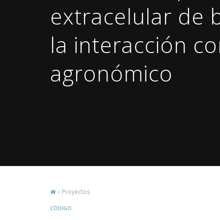
extracelular de b
la interacción c
agronómico
Proyectos
CÓDIGO: