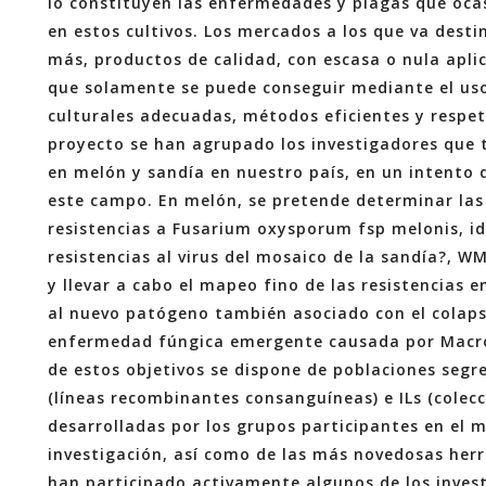
lo constituyen las enfermedades y plagas que oc
en estos cultivos. Los mercados a los que va des
más, productos de calidad, con escasa o nula aplic
que solamente se puede conseguir mediante el uso 
culturales adecuadas, métodos eficientes y respe
proyecto se han agrupado los investigadores que t
en melón y sandía en nuestro país, en un intento 
este campo. En melón, se pretende determinar las
resistencias a Fusarium oxysporum fsp melonis, id
resistencias al virus del mosaico de la sandía?, WM
y llevar a cabo el mapeo fino de las resistencias
al nuevo patógeno también asociado con el colapso
enfermedad fúngica emergente causada por Macro
de estos objetivos se dispone de poblaciones segre
(líneas recombinantes consanguíneas) e ILs (colecc
desarrolladas por los grupos participantes en el 
investigación, así como de las más novedosas her
han participado activamente algunos de los inves