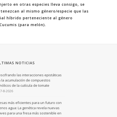
jerto en otras especies lleva consigo, se
ertenezcan al mismo género/especie que las
ial híbrido perteneciente al género
 Cucumis (para melón).
LTIMAS NOTICIAS
scifrando las interacciones epistáticas
 la acumulación de compuestos
nólicos de la cutícula de tomate
7-8-2026
esas más eficientes para un futuro con
nos agua: La genética revela nuevas
aves para una fresa más sostenible en