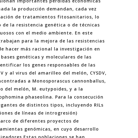
asionan importantes pérdidas económicas
tinada la producción demandan, cada vez
ación de tratamientos fitosanitarios, lo
de la resistencia genética o de técnicas
tuosos con el medio ambiente. En este
rabajan para la mejora de las resistencias
de hacer más racional la investigación en
 bases genéticas y moleculares de las
entificar los genes responsables de las
V y al virus del amarilleo del melón, CYSDV,
 encontradas a Monosporascus cannonballus,
 del melón, M. eutypoides, y a la
phomina phaseolina. Para la consecución
gantes de distintos tipos, incluyendo RILs
iones de líneas de introgresión)
marco de diferentes proyectos de
ramientas genómicas, en cuyo desarrollo
tigadores.Estas poblaciones se han