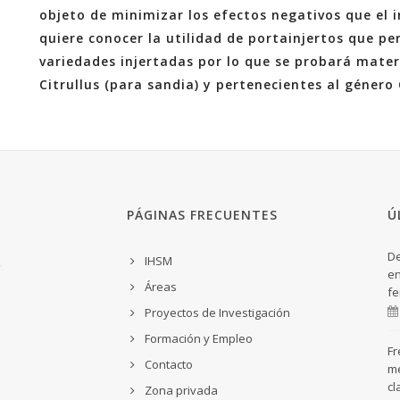
objeto de minimizar los efectos negativos que el in
quiere conocer la utilidad de portainjertos que p
variedades injertadas por lo que se probará mater
Citrullus (para sandia) y pertenecientes al género
PÁGINAS FRECUENTES
Ú
De
IHSM
en
Áreas
fe
Proyectos de Investigación
Formación y Empleo
Fr
Contacto
me
cl
Zona privada